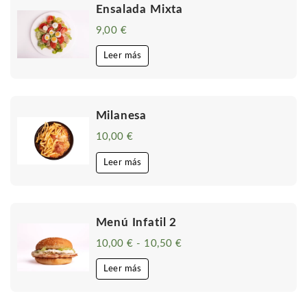
Ensalada Mixta
9,00
€
Leer más
Milanesa
10,00
€
Leer más
Menú Infatil 2
10,00
€
-
10,50
€
Rango
de
precios:
Leer más
desde
10,00 €
hasta