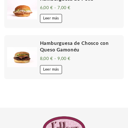
6,00
€
-
7,00
€
Rango
de
precios:
Leer más
desde
6,00 €
hasta
7,00 €
Hamburguesa de Chosco con
Queso Gamonéu
8,00
€
-
9,00
€
Rango
de
precios:
Leer más
desde
8,00 €
hasta
9,00 €