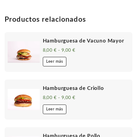
Productos relacionados
Hamburguesa de Vacuno Mayor
8,00
€
-
9,00
€
Rango
de
precios:
Leer más
desde
8,00 €
hasta
9,00 €
Hamburguesa de Criollo
8,00
€
-
9,00
€
Rango
de
precios:
Leer más
desde
8,00 €
hasta
9,00 €
Hamburguesa de Pollo