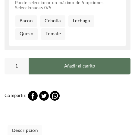
Puede seleccionar un máximo de
5
opciones.
Seleccionadas
0
/
5
Bacon
Cebolla
Lechuga
Queso
Tomate
Hamburguesa
de
Añadir al carrito
Ternera
cantidad
Compartir:
Descripción