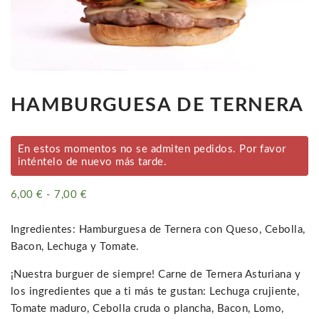
HAMBURGUESA DE TERNERA
En estos momentos no se admiten pedidos. Por favor
inténtelo de nuevo más tarde.
6,00
€
-
7,00
€
Rango
de
precios:
Ingredientes: Hamburguesa de Ternera con Queso, Cebolla,
desde
Bacon, Lechuga y Tomate.
6,00 €
¡Nuestra burguer de siempre! Carne de Ternera Asturiana y
hasta
los ingredientes que a ti más te gustan: Lechuga crujiente,
7,00 €
Tomate maduro, Cebolla cruda o plancha, Bacon, Lomo,