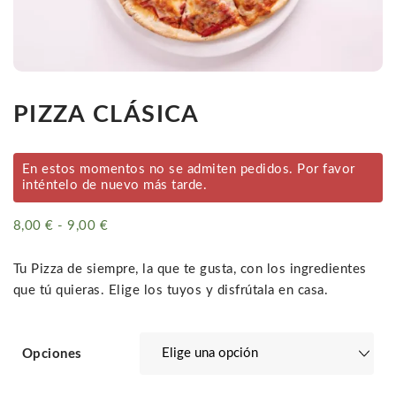
PIZZA CLÁSICA
En estos momentos no se admiten pedidos. Por favor
inténtelo de nuevo más tarde.
8,00
€
-
9,00
€
Rango
de
precios:
Tu Pizza de siempre, la que te gusta, con los ingredientes
desde
que tú quieras. Elige los tuyos y disfrútala en casa.
8,00 €
hasta
9,00 €
Opciones