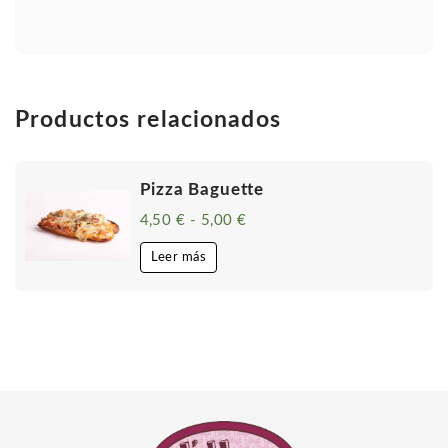
Productos relacionados
Pizza Baguette
4,50
€
-
5,00
€
Rango
de
precios:
Leer más
desde
4,50 €
hasta
5,00 €