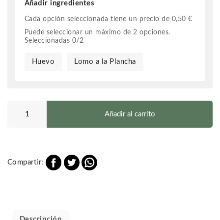
Añadir ingredientes
Cada opción seleccionada tiene un precio de
0,50
€
Puede seleccionar un máximo de
2
opciones.
Seleccionadas
0
/
2
Huevo
Lomo a la Plancha
Hamburguesa
de
Añadir al carrito
Vacuno
Mayor
cantidad
Compartir:
Descripción