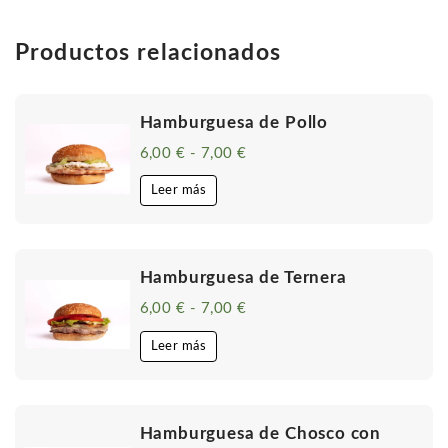
Productos relacionados
Hamburguesa de Pollo
6,00
€
-
7,00
€
Rango
de
precios:
Leer más
desde
6,00 €
hasta
7,00 €
Hamburguesa de Ternera
6,00
€
-
7,00
€
Rango
de
precios:
Leer más
desde
6,00 €
hasta
7,00 €
Hamburguesa de Chosco con