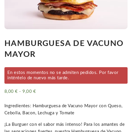
HAMBURGUESA DE VACUNO
MAYOR
En estos momentos no se admiten pedidos. Por favor
inténtelo de nuevo más tarde.
8,00
€
-
9,00
€
Rango
de
precios:
Ingredientes: Hamburguesa de Vacuno Mayor con Queso,
desde
Cebolla, Bacon, Lechuga y Tomate
8,00 €
¡La Burguer con el sabor más intenso! Para los amantes de
hasta
las sensaciones fuertes, nuestra Hamburguesa de Vacuno