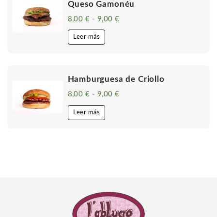
Queso Gamonéu
8,00
€
-
9,00
€
Rango
de
precios:
Leer más
desde
8,00 €
hasta
9,00 €
Hamburguesa de Criollo
8,00
€
-
9,00
€
Rango
de
precios:
Leer más
desde
8,00 €
hasta
9,00 €